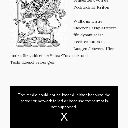
Präsentiert von der
Fechtschule Krîfon
Willkommen auf
unserer Lernplattform
für dynamisches
Fechten mit dem
Langen Schwert! Hier
finden Sie zahlreiche Video-Tutorials und
Technikbeschreibungen.
T
h
i
The media could not be loaded, either because the
s
i
server or network failed or because the format is
s
a
not supported.
m
o
d
a
l
w
i
n