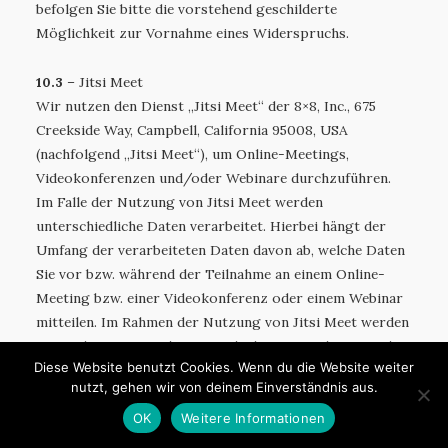
befolgen Sie bitte die vorstehend geschilderte
Möglichkeit zur Vornahme eines Widerspruchs.
10.3
– Jitsi Meet
Wir nutzen den Dienst „Jitsi Meet“ der 8×8, Inc., 675
Creekside Way, Campbell, California 95008, USA
(nachfolgend „Jitsi Meet“), um Online-Meetings,
Videokonferenzen und/oder Webinare durchzuführen.
Im Falle der Nutzung von Jitsi Meet werden
unterschiedliche Daten verarbeitet. Hierbei hängt der
Umfang der verarbeiteten Daten davon ab, welche Daten
Sie vor bzw. während der Teilnahme an einem Online-
Meeting bzw. einer Videokonferenz oder einem Webinar
mitteilen. Im Rahmen der Nutzung von Jitsi Meet werden
Daten der Kommunikationsteilnehmer verarbeitet und
Diese Website benutzt Cookies. Wenn du die Website weiter
gespeichert. Zu diesen Daten können insbesondere Ihre
nutzt, gehen wir von deinem Einverständnis aus.
Anmeldedaten (Name, E-Mailadresse, Telefon (optional)
und Passwort) und Meeting-Daten (Thema, Teilnehmer-
OK
Weitere Informationen
IP-Adresse, Geräteinformationen, Beschreibung