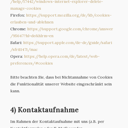
/help
/17442
/windows-internet-explorer-delete-
manage-cookies
Firefox:
https://support.mozilla.org
/de
/kb
/cookies-
erlauben-und-ablehnen
Chrome:
https://support.google.com
/chrome
/answer
/95647
?hl=de
&hlrm=en
Safari:
https://support.apple.com
/de-de
/guide
/safari
/sfri11471
/mac
Opera:
https://help.opera.com
/de
/latest
/web-
preferences
/#cookies
Bitte beachten Sie, dass bei Nichtannahme von Cookies
die Funktionalität unserer Website eingeschränkt sein
kann.
4) Kontaktaufnahme
Im Rahmen der Kontaktaufnahme mit uns (z.B. per