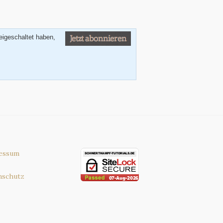
eigeschaltet haben,
essum
nschutz