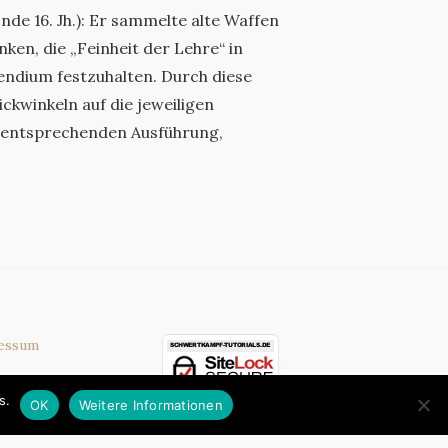
nde 16. Jh.): Er sammelte alte Waffen
ken, die „Feinheit der Lehre“ in
endium festzuhalten. Durch diese
ickwinkeln auf die jeweiligen
 entsprechenden Ausführung,
essum
nschutz
s.
OK
Weitere Informationen